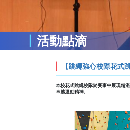
活動點滴
【跳繩強心校際花式
本校花式跳繩校隊於賽事中展現精湛
卓越運動精神。