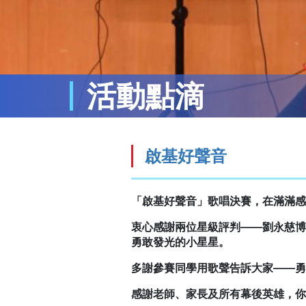
活動點滴
啟基好聲音
「啟基好聲音」歌唱決賽，在滿滿感
衷心感謝兩位星級評判——劉永慈博
勇敢發光的小星星。
多謝參賽同學用歌聲告訴大家——勇氣，
感謝老師、家長及所有幕後英雄，你