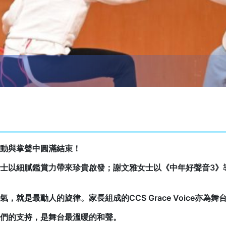
動與掌聲中圓滿結束！
士以細膩鑑賞力帶來珍貴啟發；謝文雅女士以《中年好聲音3》
就是最動人的旋律。家長組成的CCS Grace Voice亦為
們的支持，是舞台最溫暖的和聲。