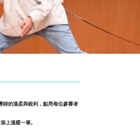
導師的溫柔與銳利，點亮每位參賽者
舞台添上溫暖一筆。