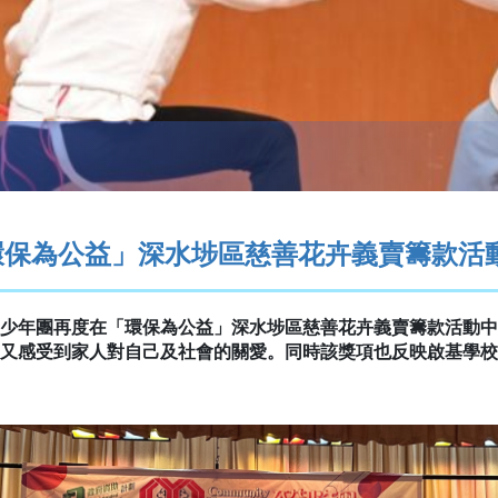
環保為公益」深水埗區慈善花卉義賣籌款活
少年團再度在「環保為公益」深水埗區慈善花卉義賣籌款活動中
又感受到家人對自己及社會的關愛。同時該獎項也反映啟基學校